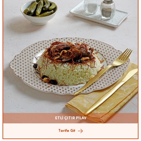
ETLİ ÇITIR PİLAV
Tarife Git