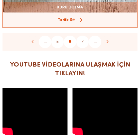
KURU DOLMA
Tarife Git
…
5
6
7
…
YOUTUBE VİDEOLARINA ULAŞMAK İÇİN
TIKLAYIN!