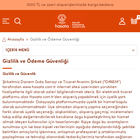
1000 TL ve üzeri alışverişlerinizde kargo bedava
0
Anasayfa
Gizlilik ve Ödeme Güvenliği
İÇERIK MENÜ
Gizlilik ve Ödeme Güvenliği
Gizlilik ve Güvenlik
Şirketimiz Danem Gıda Sanayi ve Ticaret Anonim Şirketi ("DANEM”)
tarafından www.hasata.com.tr internet sitesi üzerinden yürütülen
faaliyetlerle ilgili olarak sizleri bilgilendirmek isteriz. Bir elektronik ticaret
platformu olan Hasata.com.tr’den alışveriş yapabilmek için üyelik şartı
bulunmamaktadır. Dolayısıyla platformumuzda üyelik bir hizmet koşulu
olarak sunulmamaktadır. Üye olmadan alışveriş yapma seçeneğinden
farklı olarak üyelik seçeneği; alışkanlıkları, alışveriş geçmişi, incelemeleri
takip edilip değerlendirilerek kendisine özgü kişiselleştirilmiş bir hizmet
almak isteyen kullanıcılar için tasarlanmıştır. Kişiye özgü bu avantajların
sunulması için ise bazı kişisel verilerinizin aşağıda detaylandırıldığı şekilde
belirtilen amaçlarla işlenmesi, anlaşmalı profesyonel iş ortaklarımızla
paylaşılması ve teknoloji alanındaki tedarikçilerimiz tarafından sağlanan