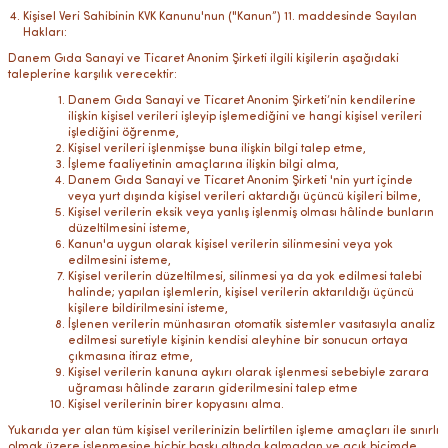
Kişisel Veri Sahibinin KVK Kanunu'nun ("Kanun”) 11. maddesinde Sayılan
Hakları:
Danem Gıda Sanayi ve Ticaret Anonim Şirketi ilgili kişilerin aşağıdaki
taleplerine karşılık verecektir:
Danem Gıda Sanayi ve Ticaret Anonim Şirketi’nin kendilerine
ilişkin kişisel verileri işleyip işlemediğini ve hangi kişisel verileri
işlediğini öğrenme,
Kişisel verileri işlenmişse buna ilişkin bilgi talep etme,
İşleme faaliyetinin amaçlarına ilişkin bilgi alma,
Danem Gıda Sanayi ve Ticaret Anonim Şirketi 'nin yurt içinde
veya yurt dışında kişisel verileri aktardığı üçüncü kişileri bilme,
Kişisel verilerin eksik veya yanlış işlenmiş olması hâlinde bunların
düzeltilmesini isteme,
Kanun'a uygun olarak kişisel verilerin silinmesini veya yok
edilmesini isteme,
Kişisel verilerin düzeltilmesi, silinmesi ya da yok edilmesi talebi
halinde; yapılan işlemlerin, kişisel verilerin aktarıldığı üçüncü
kişilere bildirilmesini isteme,
İşlenen verilerin münhasıran otomatik sistemler vasıtasıyla analiz
edilmesi suretiyle kişinin kendisi aleyhine bir sonucun ortaya
çıkmasına itiraz etme,
Kişisel verilerin kanuna aykırı olarak işlenmesi sebebiyle zarara
uğraması hâlinde zararın giderilmesini talep etme
Kişisel verilerinin birer kopyasını alma.
Yukarıda yer alan tüm kişisel verilerinizin belirtilen işleme amaçları ile sınırlı
olmak üzere işlenmesine hiçbir baskı altında kalmadan ve açık biçimde