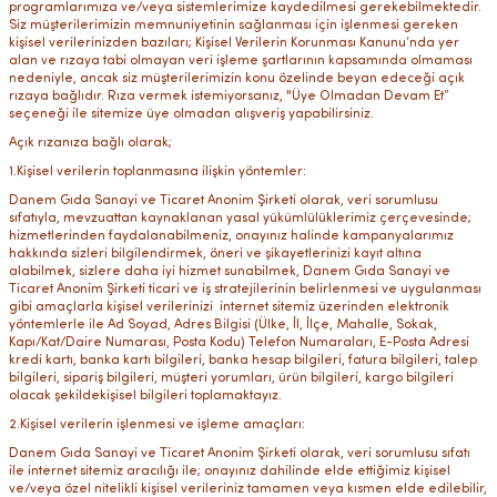
programlarımıza ve/veya sistemlerimize kaydedilmesi gerekebilmektedir.
Siz müşterilerimizin memnuniyetinin sağlanması için işlenmesi gereken
kişisel verilerinizden bazıları; Kişisel Verilerin Korunması Kanunu’nda yer
alan ve rızaya tabi olmayan veri işleme şartlarının kapsamında olmaması
nedeniyle, ancak siz müşterilerimizin konu özelinde beyan edeceği açık
rızaya bağlıdır. Rıza vermek istemiyorsanız, "Üye Olmadan Devam Et”
seçeneği ile sitemize üye olmadan alışveriş yapabilirsiniz.
Açık rızanıza bağlı olarak;
1.Kişisel verilerin toplanmasına ilişkin yöntemler:
Danem Gıda Sanayi ve Ticaret Anonim Şirketi olarak, veri sorumlusu
sıfatıyla, mevzuattan kaynaklanan yasal yükümlülüklerimiz çerçevesinde;
hizmetlerinden faydalanabilmeniz, onayınız halinde kampanyalarımız
hakkında sizleri bilgilendirmek, öneri ve şikayetlerinizi kayıt altına
alabilmek, sizlere daha iyi hizmet sunabilmek, Danem Gıda Sanayi ve
Ticaret Anonim Şirketi ticari ve iş stratejilerinin belirlenmesi ve uygulanması
gibi amaçlarla kişisel verilerinizi internet sitemiz üzerinden elektronik
yöntemlerle ile Ad Soyad, Adres Bilgisi (Ülke, İl, İlçe, Mahalle, Sokak,
Kapı/Kat/Daire Numarası, Posta Kodu) Telefon Numaraları, E-Posta Adresi
kredi kartı, banka kartı bilgileri, banka hesap bilgileri, fatura bilgileri, talep
bilgileri, sipariş bilgileri, müşteri yorumları, ürün bilgileri, kargo bilgileri
olacak şekildekişisel bilgileri toplamaktayız.
2.Kişisel verilerin işlenmesi ve işleme amaçları:
Danem Gıda Sanayi ve Ticaret Anonim Şirketi olarak, veri sorumlusu sıfatı
ile internet sitemiz aracılığı ile; onayınız dahilinde elde ettiğimiz kişisel
ve/veya özel nitelikli kişisel verileriniz tamamen veya kısmen elde edilebilir,