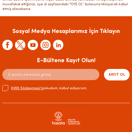
muvafakat ettiğinizi, üye ol sayfasındaki "ÜYE OL” butonuna tıklayarak kabul
etmiş olacaksınız.
Sosyal Medya Hesaplarımız İçin Tıklayın
E-Bültene Kayıt Olun!
KAYIT OL
KVKK Sözleşmesi'ni
okudum, kabul ediyorum.