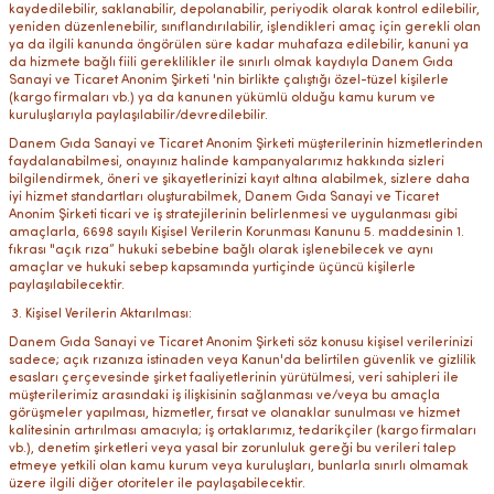
kaydedilebilir, saklanabilir, depolanabilir, periyodik olarak kontrol edilebilir,
yeniden düzenlenebilir, sınıflandırılabilir, işlendikleri amaç için gerekli olan
ya da ilgili kanunda öngörülen süre kadar muhafaza edilebilir, kanuni ya
da hizmete bağlı fiili gereklilikler ile sınırlı olmak kaydıyla Danem Gıda
Sanayi ve Ticaret Anonim Şirketi 'nin birlikte çalıştığı özel-tüzel kişilerle
(kargo firmaları vb.) ya da kanunen yükümlü olduğu kamu kurum ve
kuruluşlarıyla paylaşılabilir/devredilebilir.
Danem Gıda Sanayi ve Ticaret Anonim Şirketi müşterilerinin hizmetlerinden
faydalanabilmesi, onayınız halinde kampanyalarımız hakkında sizleri
bilgilendirmek, öneri ve şikayetlerinizi kayıt altına alabilmek, sizlere daha
iyi hizmet standartları oluşturabilmek, Danem Gıda Sanayi ve Ticaret
Anonim Şirketi ticari ve iş stratejilerinin belirlenmesi ve uygulanması gibi
amaçlarla, 6698 sayılı Kişisel Verilerin Korunması Kanunu 5. maddesinin 1.
fıkrası "açık rıza” hukuki sebebine bağlı olarak işlenebilecek ve aynı
amaçlar ve hukuki sebep kapsamında yurtiçinde üçüncü kişilerle
paylaşılabilecektir.
Kişisel Verilerin Aktarılması:
Danem Gıda Sanayi ve Ticaret Anonim Şirketi söz konusu kişisel verilerinizi
sadece; açık rızanıza istinaden veya Kanun'da belirtilen güvenlik ve gizlilik
esasları çerçevesinde şirket faaliyetlerinin yürütülmesi, veri sahipleri ile
müşterilerimiz arasındaki iş ilişkisinin sağlanması ve/veya bu amaçla
görüşmeler yapılması, hizmetler, fırsat ve olanaklar sunulması ve hizmet
kalitesinin artırılması amacıyla; iş ortaklarımız, tedarikçiler (kargo firmaları
vb.), denetim şirketleri veya yasal bir zorunluluk gereği bu verileri talep
etmeye yetkili olan kamu kurum veya kuruluşları, bunlarla sınırlı olmamak
üzere ilgili diğer otoriteler ile paylaşabilecektir.