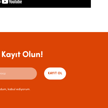
Kayıt Olun!
KAYIT OL
dum, kabul ediyorum.