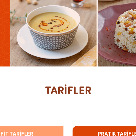
TARİFLER
FİT TARİFLER
PRATİK TARİFL