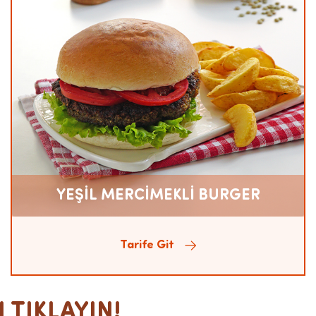
YEŞİL MERCİMEKLİ BURGER
Tarife Git
 TIKLAYIN!