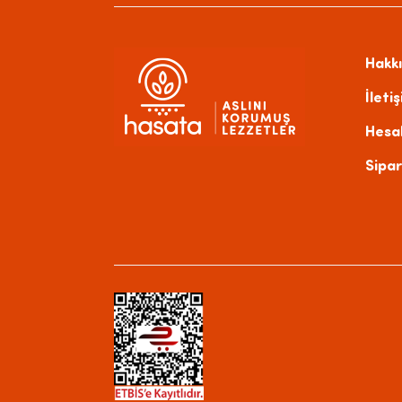
Hakk
İleti
Hesa
Sipar