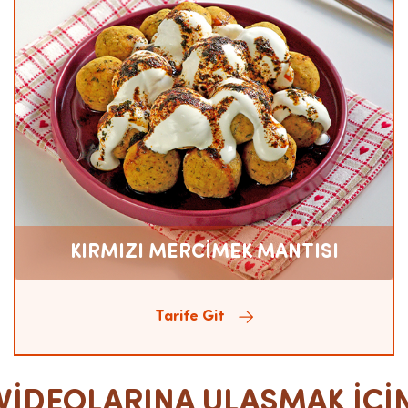
KIRMIZI MERCİMEK MANTISI
Tarife Git
İDEOLARINA ULAŞMAK İÇİN