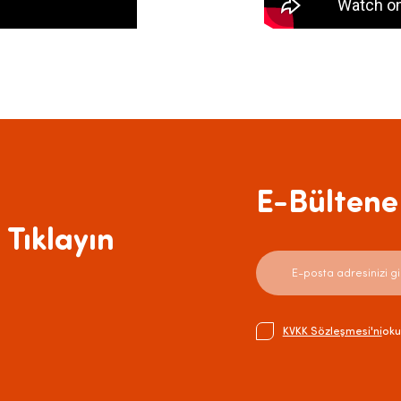
E-Bültene 
 Tıklayın
KVKK Sözleşmesi'ni
oku