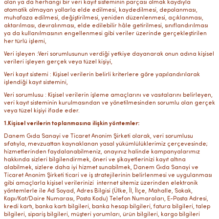
olan ya da herhangi bir veri kayıt sisteminin parçası olmak kaydıyla
otomatik olmayan yollarla elde edilmesi, kaydedilmesi, depolanması,
muhafaza edilmesi, değiştirilmesi, yeniden düzenlenmesi, açıklanması,
aktarılması, devralınması, elde edilebilir hâle getirilmesi, sınıflandırılması
ya da kullanılmasının engellenmesi gibi veriler üzerinde gerçekleştirilen
her türlü işlemi,
Veri işleyen :Veri sorumlusunun verdiği yetkiye dayanarak onun adına kişisel
verileri işleyen gerçek veya tüzel kişiyi,
Veri kayıt sistemi : Kişisel verilerin belirli kriterlere göre yapılandırılarak
işlendiği kayıt sistemini,
Veri sorumlusu : Kişisel verilerin işleme amaçlarını ve vasıtalarını belirleyen,
veri kayıt sisteminin kurulmasından ve yönetilmesinden sorumlu olan gerçek
veya tüzel kişiyi ifade eder.
1.Kişisel verilerin toplanmasına ilişkin yöntemler:
Danem Gıda Sanayi ve Ticaret Anonim Şirketi olarak, veri sorumlusu
sıfatıyla, mevzuattan kaynaklanan yasal yükümlülüklerimiz çerçevesinde;
hizmetlerinden faydalanabilmeniz, onayınız halinde kampanyalarımız
hakkında sizleri bilgilendirmek, öneri ve şikayetlerinizi kayıt altına
alabilmek, sizlere daha iyi hizmet sunabilmek, Danem Gıda Sanayi ve
Ticaret Anonim Şirketi ticari ve iş stratejilerinin belirlenmesi ve uygulanması
gibi amaçlarla kişisel verilerinizi internet sitemiz üzerinden elektronik
yöntemlerle ile Ad Soyad, Adres Bilgisi (Ülke, İl, İlçe, Mahalle, Sokak,
Kapı/Kat/Daire Numarası, Posta Kodu) Telefon Numaraları, E-Posta Adresi,
kredi kartı, banka kartı bilgileri, banka hesap bilgileri, fatura bilgileri, talep
bilgileri, sipariş bilgileri, müşteri yorumları, ürün bilgileri, kargo bilgileri