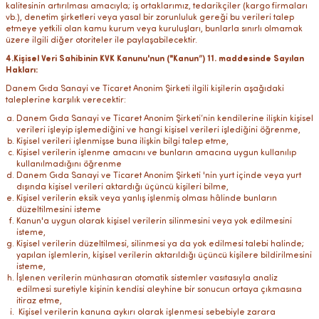
kalitesinin artırılması amacıyla; iş ortaklarımız, tedarikçiler (kargo firmaları
vb.), denetim şirketleri veya yasal bir zorunluluk gereği bu verileri talep
etmeye yetkili olan kamu kurum veya kuruluşları, bunlarla sınırlı olmamak
üzere ilgili diğer otoriteler ile paylaşabilecektir.
4.Kişisel Veri Sahibinin KVK Kanunu'nun ("Kanun”) 11. maddesinde Sayılan
Hakları:
Danem Gıda Sanayi ve Ticaret Anonim Şirketi ilgili kişilerin aşağıdaki
taleplerine karşılık verecektir:
Danem Gıda Sanayi ve Ticaret Anonim Şirketi’nin kendilerine ilişkin kişisel
verileri işleyip işlemediğini ve hangi kişisel verileri işlediğini öğrenme,
Kişisel verileri işlenmişse buna ilişkin bilgi talep etme,
Kişisel verilerin işlenme amacını ve bunların amacına uygun kullanılıp
kullanılmadığını öğrenme
Danem Gıda Sanayi ve Ticaret Anonim Şirketi 'nin yurt içinde veya yurt
dışında kişisel verileri aktardığı üçüncü kişileri bilme,
Kişisel verilerin eksik veya yanlış işlenmiş olması hâlinde bunların
düzeltilmesini isteme
Kanun'a uygun olarak kişisel verilerin silinmesini veya yok edilmesini
isteme,
Kişisel verilerin düzeltilmesi, silinmesi ya da yok edilmesi talebi halinde;
yapılan işlemlerin, kişisel verilerin aktarıldığı üçüncü kişilere bildirilmesini
isteme,
İşlenen verilerin münhasıran otomatik sistemler vasıtasıyla analiz
edilmesi suretiyle kişinin kendisi aleyhine bir sonucun ortaya çıkmasına
itiraz etme,
Kişisel verilerin kanuna aykırı olarak işlenmesi sebebiyle zarara