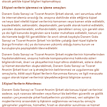
olacak şekilde kişisel bilgileri toplamaktayız.
2.Kişisel verilerin işlenmesi ve işleme amaçları:
Danem Gıda Sanayi ve Ticaret Anonim Şirketi olarak, veri sorumlusu sıfatı
ile internet sitemiz aracılığı ile; onayınız dahilinde elde ettiğimiz kişisel
ve/veya özel nitelikli kişisel verileriniz tamamen veya kısmen elde edilebilir,
kaydedilebilir, saklanabilir, depolanabilir, periyodik olarak kontrol edilebilir,
yeniden düzenlenebilir, sınıflandırılabilir, işlendikleri amaç için gerekli olan
ya da ilgili kanunda öngörülen süre kadar muhafaza edilebilir, kanuni ya
da hizmete bağlı fiili gereklilikler ile sınırlı olmak kaydıyla Danem Gıda
Sanayi ve Ticaret Anonim Şirketi 'nin birlikte çalıştığı özel-tüzel kişilerle
(kargo firmaları vb.) ya da kanunen yükümlü olduğu kamu kurum ve
kuruluşlarıyla paylaşılabilir/devredilebilir.
Danem Gıda Sanayi ve Ticaret Anonim Şirketi müşterilerinin hizmetlerinden
faydalanabilmesi, onayınız halinde kampanyalarımız hakkında sizleri
bilgilendirmek, öneri ve şikayetlerinizi kayıt altına alabilmek, sizlere daha
iyi hizmet standartları oluşturabilmek, Danem Gıda Sanayi ve Ticaret
Anonim Şirketi ticari ve iş stratejilerinin belirlenmesi ve uygulanması gibi
amaçlarla, 6698 sayılı Kişisel Verilerin Korunması Kanunu ve ilgili mevzuata
uygun olarak kişisel verilerinizi işleyebileceğimizi bilginize sunarız.
3.Kişisel Verilerin Aktarılması:
Danem Gıda Sanayi ve Ticaret Anonim Şirketi söz konusu kişisel verilerinizi
sadece; açık rızanıza istinaden veya Kanun'da belirtilen güvenlik ve gizlilik
esasları çerçevesinde şirket faaliyetlerinin yürütülmesi, veri sahipleri ile
müşterilerimiz arasındaki iş ilişkisinin sağlanması ve/veya bu amaçla
görüşmeler yapılması, hizmetler, fırsat ve olanaklar sunulması ve hizmet