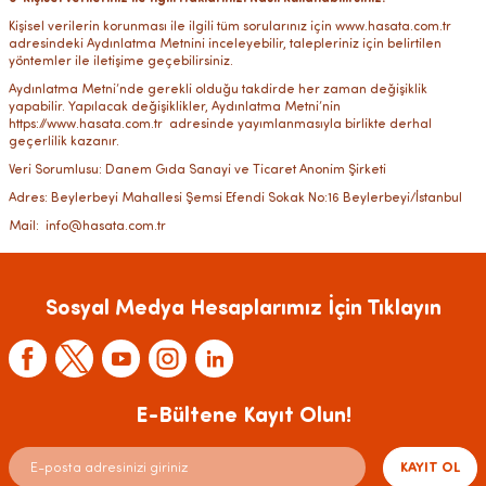
Kişisel verilerin korunması ile ilgili tüm sorularınız için www.hasata.com.tr
adresindeki Aydınlatma Metnini inceleyebilir, talepleriniz için belirtilen
yöntemler ile iletişime geçebilirsiniz.
Aydınlatma Metni’nde gerekli olduğu takdirde her zaman değişiklik
yapabilir. Yapılacak değişiklikler, Aydınlatma Metni’nin
https://www.hasata.com.tr adresinde yayımlanmasıyla birlikte derhal
geçerlilik kazanır.
Veri Sorumlusu: Danem Gıda Sanayi ve Ticaret Anonim Şirketi
Adres: Beylerbeyi Mahallesi Şemsi Efendi Sokak No:16 Beylerbeyi/İstanbul
Mail: info@hasata.com.tr
Sosyal Medya Hesaplarımız İçin Tıklayın
E-Bültene Kayıt Olun!
KAYIT OL