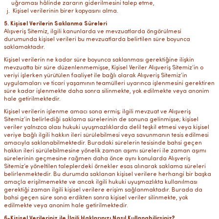
uğraması hâlinde zararın giderilmesini talep etme,
Kişisel verilerinin birer kopyasını alma.
5. Kişisel Verilerin Saklanma Süreleri
Alışveriş Sitemiz, ilgili kanunlarda ve mevzuatlarda öngörülmesi
durumunda kişisel verileri bu mevzuatlarda belirtilen süre boyunca
saklamaktadır.
Kişisel verilerin ne kadar süre boyunca saklanması gerektiğine ilişkin
mevzuatta bir süre düzenlenmemişse, Kişisel Veriler Alışveriş Sitemiz’in o
veriyi işlerken yürütülen faaliyet ile bağlı olarak Alışveriş Sitemiz’in
uygulamaları ve ticari yaşamının teamülleri uyarınca işlenmesini gerektiren
süre kadar işlenmekte daha sonra silinmekte, yok edilmekte veya anonim
hale getirilmektedir.
Kişisel verilerin işlenme amacı sona ermiş; ilgili mevzuat ve Alışveriş
Sitemiz’in belirlediği saklama sürelerinin de sonuna gelinmişse; kişisel
veriler yalnızca olası hukuki uyuşmazlıklarda delil teşkil etmesi veya kişisel
veriye bağlı ilgili hakkın ileri sürülebilmesi veya savunmanın tesis edilmesi
amacıyla saklanabilmektedir. Buradaki sürelerin tesisinde bahsi geçen
hakkın ileri sürülebilmesine yönelik zaman aşımı süreleri ile zaman aşımı
sürelerinin geçmesine rağmen daha önce aynı konularda Alışveriş
Sitemiz’e yöneltilen taleplerdeki örnekler esas alınarak saklama süreleri
belirlenmektedir. Bu durumda saklanan kişisel verilere herhangi bir başka
amaçla erişilmemekte ve ancak ilgili hukuki uyuşmazlıkta kullanılması
gerektiği zaman ilgili kişisel verilere erişim sağlanmaktadır. Burada da
bahsi geçen süre sona erdikten sonra kişisel veriler silinmekte, yok
edilmekte veya anonim hale getirilmektedir.
6-Kişisel Verileriniz ile İlgili Haklarınızı Nasıl Kullanabilirsiniz?