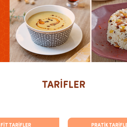
TARİFLER
FİT TARİFLER
PRATİK TARİFL