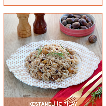
KESTANELİ İÇ PİLAV