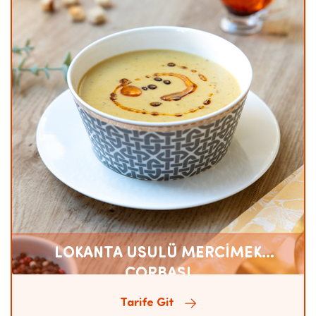
LOKANTA USULÜ MERCİMEK
ÇORBASI
Tarife Git