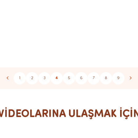
1
2
3
4
5
6
7
8
9
İDEOLARINA ULAŞMAK İÇİN