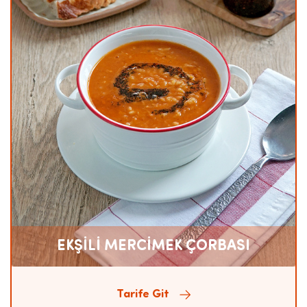
EKŞİLİ MERCİMEK ÇORBASI
Tarife Git