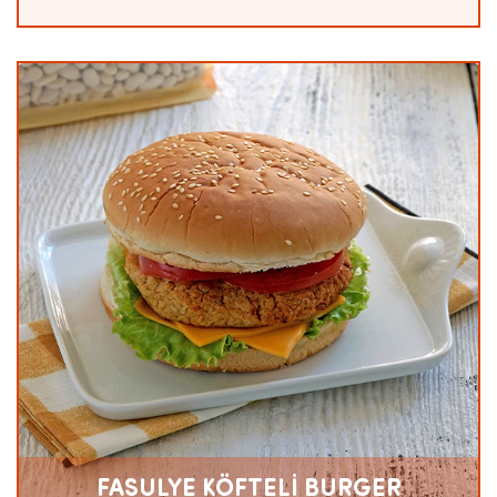
FASULYE KÖFTELİ BURGER