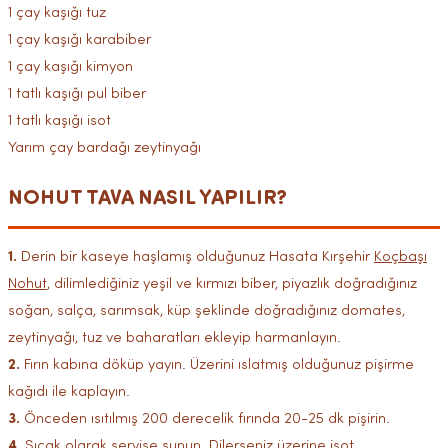
1 çay kaşığı tuz
1 çay kaşığı karabiber
1 çay kaşığı kimyon
1 tatlı kaşığı pul biber
1 tatlı kaşığı isot
Yarım çay bardağı zeytinyağı
NOHUT TAVA NASIL YAPILIR?
1.
Derin bir kaseye haşlamış olduğunuz Hasata Kırşehir
Koçbaşı
Nohut
, dilimlediğiniz yeşil ve kırmızı biber, piyazlık doğradığınız
soğan, salça, sarımsak, küp şeklinde doğradığınız domates,
zeytinyağı, tuz ve baharatları ekleyip harmanlayın.
2.
Fırın kabına döküp yayın. Üzerini ıslatmış olduğunuz pişirme
kağıdı ile kaplayın.
3.
Önceden ısıtılmış 200 derecelik fırında 20-25 dk pişirin.
4.
Sıcak olarak servise sunun. Dilerseniz üzerine isot