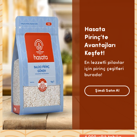
Hasata
Pirinç’te
Avantajları
Keşfet!
En lezzetli pilavlar
için pirinç çeşitleri
burada!
Şimdi Satın Al
Kadim®
Horasan
En Özel
Bulguru
Sofralar İçin