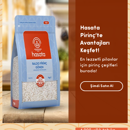
Hasata
Pirinç’te
Avantajları
Keşfet!
En lezzetli pilavlar
için pirinç çeşitleri
burada!
Şimdi Satın Al
Kadim®
Horasan
En Özel
Bulguru
Sofralar İçin