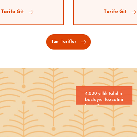
Tarife Git
Tarife Git
Tüm Tarifler
Kadim®
Horasan
Bulguru
4.000 yıllık tahılın
besleyici lezzetini
keşfet!
Şimdi Satın Al