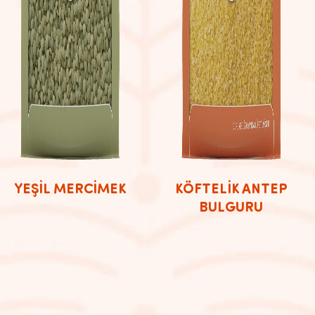
YEŞİL MERCİMEK
KÖFTELİK ANTEP
BULGURU