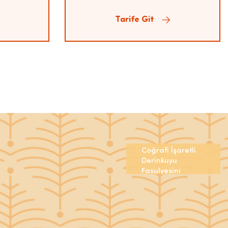
Tarife Git
En Özel
Sofralar
İçin
Coğrafi İşaretli
Derinkuyu
Fasulyesini
keşfet!
Şimdi Satın Al