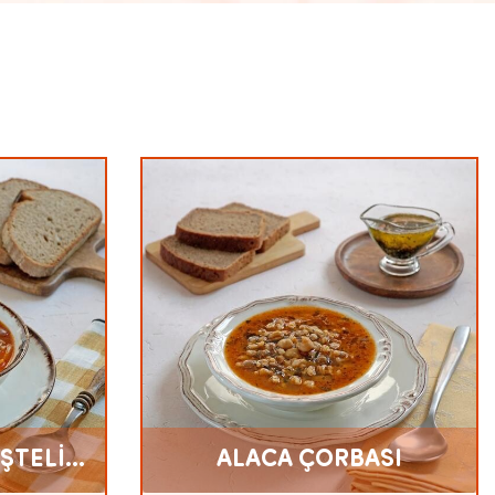
ŞTELİ
ALACA ÇORBASI