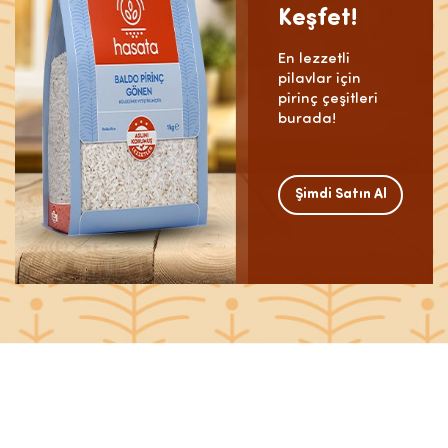
Keşfet!
En lezzetli
pilavlar için
pirinç çeşitleri
burada!
Şimdi Satın Al