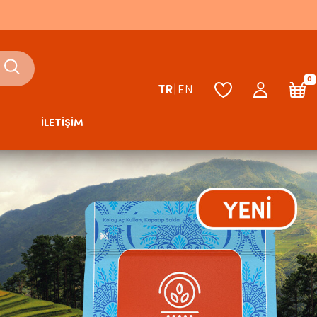
0
TR
|
EN
İLETİŞİM