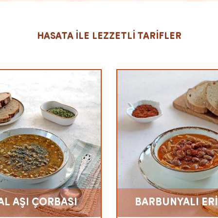
HASATA İLE LEZZETLİ TARİFLER
AL AŞI ÇORBASI
BARBUNYALI ERİ
ÇORBA