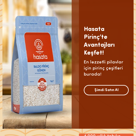
Hasata
Pirinç’te
Avantajları
Keşfet!
En lezzetli pilavlar
için pirinç çeşitleri
burada!
Şimdi Satın Al
Kadim®
Horasan
En Özel
Bulguru
Sofralar İçin