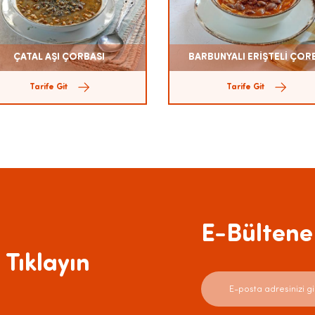
ÇATAL AŞI ÇORBASI
BARBUNYALI ERİŞTELİ ÇOR
Tarife Git
Tarife Git
E-Bültene 
 Tıklayın