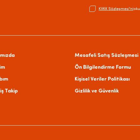
KVKK Sözleşmesi'ni
oku
ımızda
Mesafeli Satış Sözleşmesi
şim
Ön Bilgilendirme Formu
bım
Kişisel Veriler Politikası
iş Takip
Gizlilik ve Güvenlik