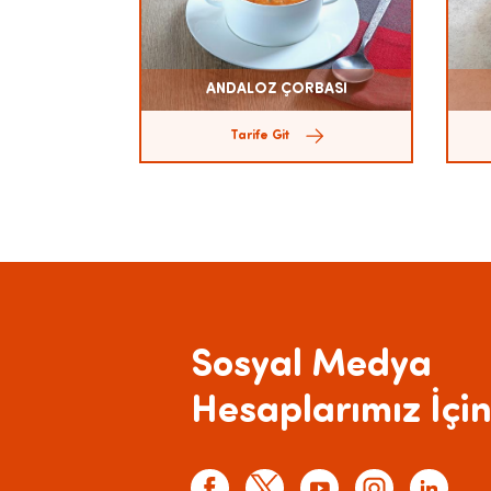
ANDALOZ ÇORBASI
Tarife Git
Sosyal Medya
Hesaplarımız İçin