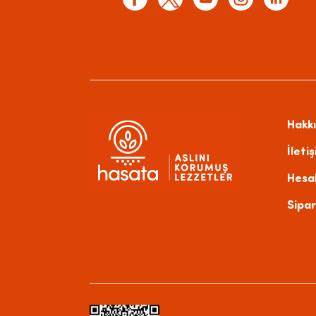
Hakk
İleti
Hesa
Sipar