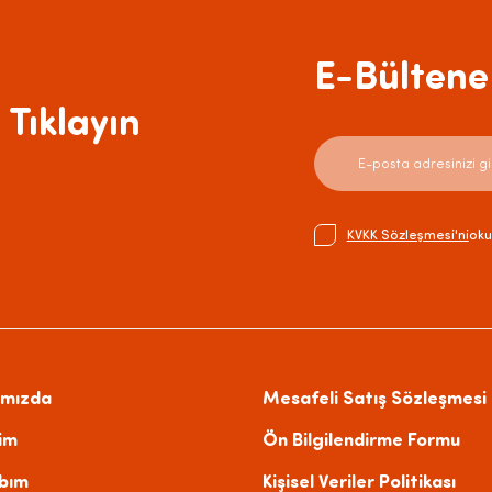
E-Bültene 
 Tıklayın
KVKK Sözleşmesi'ni
oku
ımızda
Mesafeli Satış Sözleşmesi
şim
Ön Bilgilendirme Formu
bım
Kişisel Veriler Politikası