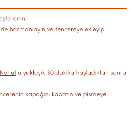
şte ısıtın.
erle harmanlayın ve tencereye ekleyip
Nohut
'u yaklaşık 30 dakika haşladıktan sonra
tencerenin kapağını kapatın ve pişmeye