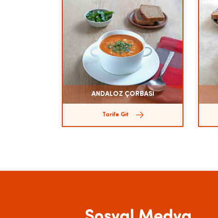
ANDALOZ ÇORBASI
Tarife Git
Sosyal Medya