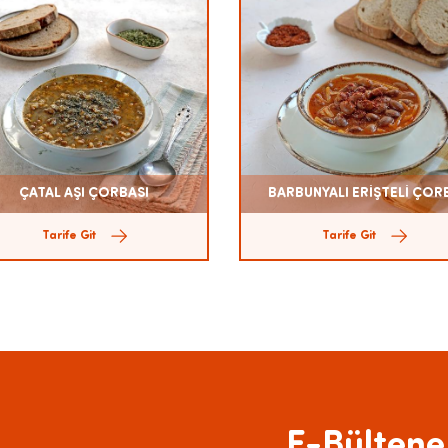
ÇATAL AŞI ÇORBASI
BARBUNYALI ERİŞTELİ ÇOR
Tarife Git
Tarife Git
E-Bültene 