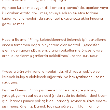
Hasata Basmati Pirinç, fosfor kaynağıdır.
Aç-kapa kullanıma uygun kilitli ambalajı sayesinde, açarken veya
kullanırken etrafa dökülmez, tavsiye edilen tüketim tarihine
kadar kendi ambalajında saklanabilir, kavanoza aktarılmasına
gerek kalmaz.
Hasata Basmati Pirinç, kelebeklenmeyi önlemek için paketleme
öncesi tamamen doğal bir yöntem olan Kontrollü Atmosfer
işleminden geçirilir.Bu işlem, ürünün paketlenme öncesi oksijen
oranı düzenlenmiş şartlarda bekletilmesi üzerine kuruludur.
*Hasata ürünlerini kendi ambalajında, kilidi kapalı şekilde ve
kelebek bulaşısı olabilecek diğer tahıl ve bakliyatlardan uzakta
saklayınız.
Pişirme Önerisi: Pirinci pişirmeden önce süzgeçte yıkayıp,
yaklaşık yarım saat oda sıcaklığında suda bekletiniz. İdeal kıvam
için 1 bardak pirince yaklaşık 2 su bardağı kaynar su ilave ederek
pişirmenizi öneririz. Damak tadınıza göre su miktarını artırıp