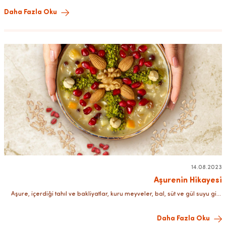
besleyiciliğiyle mutfaklarımızın vazgeçilmez bir gıdasıdır. Orta Doğu ve
Daha Fazla Oku
Akdeniz başta olmak üzere dünya mutfaklarında ekonomik bir
karbonhidrat kaynağı olarak bilinir.
14.08.2023
Aşurenin Hikayesi
Aşure, içerdiği tahıl ve bakliyatlar, kuru meyveler, bal, süt ve gül suyu gibi
malzemelerle damaklarımızı şenlendirir. Yazımızda aşurenin hikayesinden
bahsedeceğiz.
Daha Fazla Oku