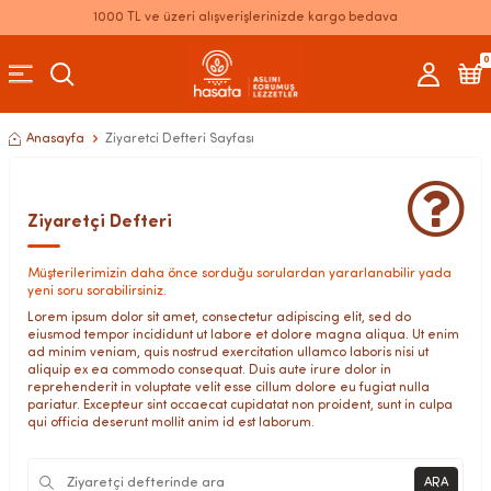
1000 TL ve üzeri alışverişlerinizde kargo bedava
0
Anasayfa
Ziyaretci Defteri Sayfası
Ziyaretçi Defteri
Müşterilerimizin daha önce sorduğu sorulardan yararlanabilir yada
yeni soru sorabilirsiniz.
Lorem ipsum dolor sit amet, consectetur adipiscing elit, sed do
eiusmod tempor incididunt ut labore et dolore magna aliqua. Ut enim
ad minim veniam, quis nostrud exercitation ullamco laboris nisi ut
aliquip ex ea commodo consequat. Duis aute irure dolor in
reprehenderit in voluptate velit esse cillum dolore eu fugiat nulla
pariatur. Excepteur sint occaecat cupidatat non proident, sunt in culpa
qui officia deserunt mollit anim id est laborum.
ARA